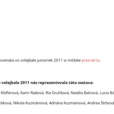
lovenska vo volejbale junioriek 2011 si môžete
prezrieť tu.
 volejbale 2011 nás reprezentovala táto zostava:
Kleflerová, Karin Radová, Ria Grulišová, Natália Balcová, Lucia Bál
íčeková, Nikola Kuzmániová, Adriána Kuzmániová, Andrea Štrbov