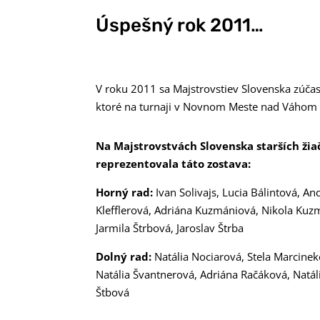
Úspešný rok 2011…
V roku 2011 sa Majstrovstiev Slovenska zúčastn
ktoré na turnaji v Novnom Meste nad Váhom o
Na Majstrovstvách Slovenska starších žia
reprezentovala táto zostava:
Horný rad:
Ivan Solivajs, Lucia Bálintová, A
Klefflerová, Adriána Kuzmániová, Nikola Kuz
Jarmila Štrbová, Jaroslav Štrba
Dolný rad:
Natália Nociarová, Stela Marcinek
Natália Švantnerová, Adriána Račáková, Natáli
Štbová