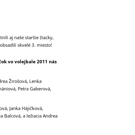
ili aj naše staršie žiacky,
bsadili skvelé 3. miesto!
čok vo volejbale 2011 nás
ndrea Žirošová, Lenka
mániová, Petra Gaberová,
ová, Janka Hájičková,
a Balcová, a ležiacia Andrea