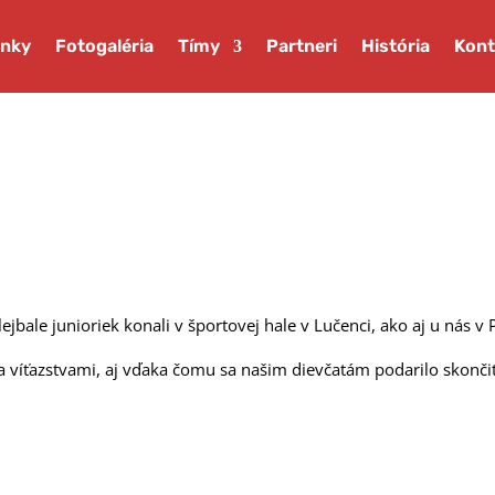
inky
Fotogaléria
Tímy
Partneri
História
Kont
bale junioriek konali v športovej hale v Lučenci, ako aj u nás v P
a víťazstvami, aj vďaka čomu sa našim dievčatám podarilo skonči