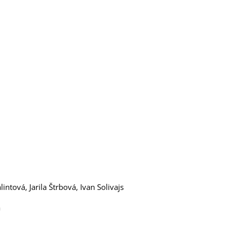
intová, Jarila Štrbová, Ivan Solivajs
á