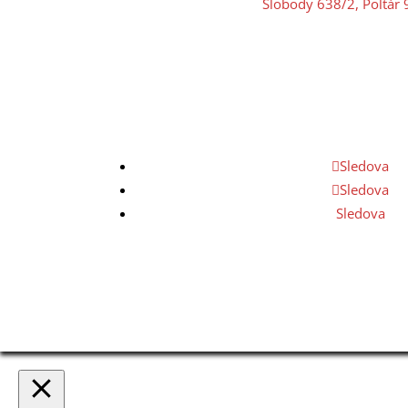
Slobody 638/2, Poltár
Sledova
Sledova
Sledova