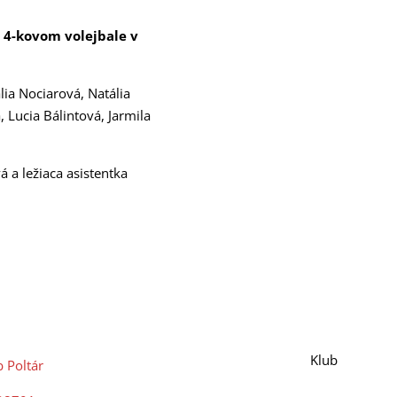
 4-kovom volejbale v
lia Nociarová, Natália
 Lucia Bálintová, Jarmila
 a ležiaca asistentka
Klub
b Poltár